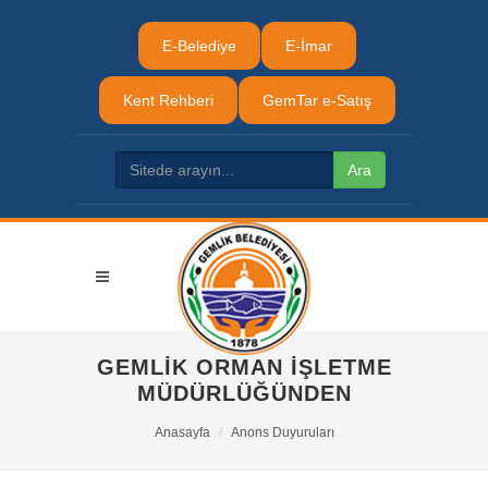
E-Belediye
E-İmar
Kent Rehberi
GemTar e-Satış
GEMLİK ORMAN İŞLETME
MÜDÜRLÜĞÜNDEN
Anasayfa
Anons Duyuruları