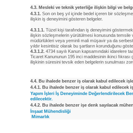
4.3. Mesleki ve teknik yeterliğe ilişkin bilgi ve bel
4.3.1.
Son on beş yıl içinde bedel içeren bir sözleşm
ilişkin iş deneyimini gösteren belgeler.
4.3.1.1.
Tüzel kişi tarafından iş deneyimini göstermek 
ilişkin sözleşmelerin yürütülmesi konusunda temsile ve
müdürlükleri veya yeminli mali müşavir ya da serbest 
yıldır kesintisiz olarak bu şartların korunduğunu gös
4.3.1.2.
4734 sayılı Kanun kapsamındaki idarelere taahh
Ticaret Kanununun 195 inci maddesinin ikinci fıkrası g
ilişkinin süresini tevsik eden belgelerin sunulması zor
4.4. Bu ihalede benzer iş olarak kabul edilecek iş
4.4.1. Bu ihalede benzer iş olarak kabul edilecek iş
Yapım İşleri İş Deneyiminde Değerlendirilecek Benz
edilecektir.
4.4.2. Bu ihalede benzer işe denk sayılacak mühen
İnşaat Mühendisliği
Mimarlık