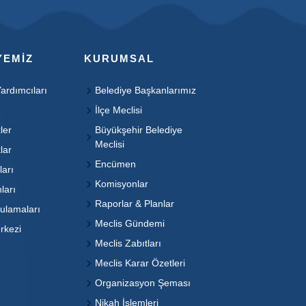
YEMIZ
KURUMSAL
ardımcıları
Belediye Başkanlarımız
İlçe Meclisi
ler
Büyükşehir Belediye
Meclisi
lar
Encümen
ları
Komisyonlar
ları
Raporlar & Planlar
ulamaları
Meclis Gündemi
rkezi
Meclis Zabıtları
Meclis Karar Özetleri
Organizasyon Şeması
Nikah İşlemleri