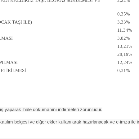
, ADİ KALDIRIM TAŞI, BLOKAJ SÖKÜLMESİ VE
2,22%
0,35%
CAK TAŞI ILE)
3,33%
11,34%
LMASI
3,82%
13,21%
28,19%
PILMASI
12,24%
ETİRİLMESİ
0,31%
iş yaparak ihale dokümanını indirmeleri zorunludur.
 katılım belgesi ve diğer ekler kullanılarak hazırlanacak ve e-imza il