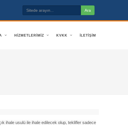
A
HİZMETLERİMİZ
KVKK
İLETIŞIM
hale usulü ile ihale edilecek olup, teklifler sadece