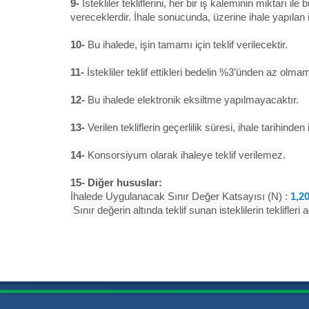
9-
İstekliler tekliflerini, her bir iş kaleminin miktarı i
vereceklerdir. İhale sonucunda, üzerine ihale yapılan 
10-
Bu ihalede, işin tamamı için teklif verilecektir.
11-
İstekliler teklif ettikleri bedelin %3’ünden az olma
12-
Bu ihalede elektronik eksiltme yapılmayacaktır.
13-
Verilen tekliflerin geçerlilik süresi, ihale tarihinden
14-
Konsorsiyum olarak ihaleye teklif verilemez.
15- Diğer hususlar:
İhalede Uygulanacak Sınır Değer Katsayısı (N) :
1,2
Sınır değerin altında teklif sunan isteklilerin teklifler