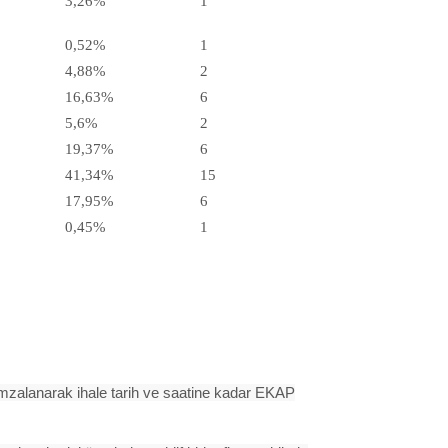
3,26%
1
0,52%
1
4,88%
2
16,63%
6
5,6%
2
19,37%
6
41,34%
15
17,95%
6
0,45%
1
e imzalanarak ihale tarih ve saatine kadar EKAP