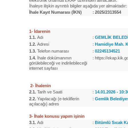
elektronik ortamda EKAP üzerinden alınacaktır.
İhaleye ilişkin ayrıntılı bilgiler aşağıda yer almaktadır:
İhale Kayıt Numarası (İKN)
:
2025/2313554
1- İdarenin
1.1.
Adı
:
GEMLİK BELED
1.2.
Adresi
:
Hamidiye Mah. K
1.3.
Telefon numarası
:
02245134521
1.4.
İhale dokümanının
:
https://ekap.kik.
görülebileceği ve indirilebileceği
internet sayfası
2- İhalenin
2.1.
Tarih ve Saati
:
14.01.2026 - 10:3
2.2.
Yapılacağı (e-tekliflerin
:
Gemlik Belediyes
açılacağı) adres
3- İhale konusu yapım işinin
3.1.
Adı
:
Bitümlü Sıcak K