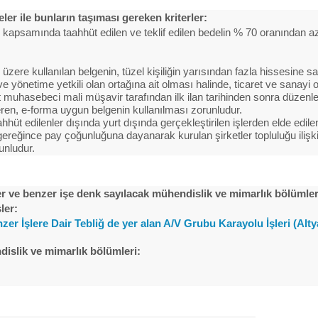
geler ile bunların taşıması gereken kriterler:
e kapsamında taahhüt edilen ve teklif edilen bedelin % 70 oranından 
üzere kullanılan belgenin, tüzel kişiliğin yarısından fazla hissesine 
 yönetime yetkili olan ortağına ait olması halinde, ticaret ve sanayi o
muhasebeci mali müşavir tarafından ilk ilan tarihinden sonra düzenle
teren, e-forma uygun belgenin kullanılması zorunludur.
üt edilenler dışında yurt dışında gerçekleştirilen işlerden elde edilen
ereğince pay çoğunluğuna dayanarak kurulan şirketler topluluğu ilişkisi
unludur.
ler ve benzer işe denk sayılacak mühendislik ve mimarlık bölümler
ler:
er İşlere Dair Tebliğ de yer alan A/V Grubu Karayolu İşleri (Alty
dislik ve mimarlık bölümleri: