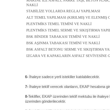
MAKİNE İLE ASFALT, PARKE TAŞI, BETON PLAK
NAKLİ
STABİLİZE YOLLARDA REGLAJ YAPILMASI
ALT TEMEL YAPILMASI (KIRILMIŞ VE ELENMIŞ O
PLENTMİKS TEMEL TEMİNİ VE NAKLİ
PLENTMİKS TEMEL SERME VE SIKIŞTIRMA YAPI
BSK BİNDER TABAKASI TEMİNİ VE NAKLİ
BSK AŞINMA TABAKASI TEMİNİ VE NAKLİ
BSK ASFALT BETONU SERME VE SIKIŞTIRMA YA
IZGARA VE KAPAKLARIN ASFALT SEVİYESİNE G
6-
İhaleye sadece yerli istekliler katılabilecektir.
7-
İhaleye teklif verecek olanların, EKAP hesabına gir
8-
Teklifler, EKAP üzerinden teklif mektubu ile ihaleye
üzerinden gönderilecektir.