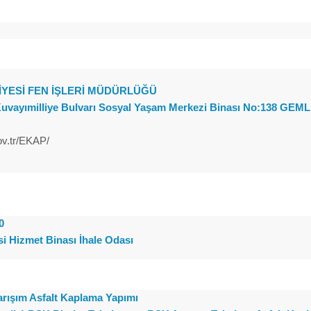
İYESİ FEN İŞLERİ MÜDÜRLÜĞÜ
uvayımilliye Bulvarı Sosyal Yaşam Merkezi Binası No:138 GE
gov.tr/EKAP/
0
i Hizmet Binası İhale Odası
arışım Asfalt Kaplama Yapımı