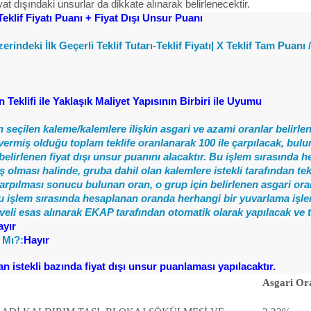
iyat dışındaki unsurlar da dikkate alınarak belirlenecektir.
klif Fiyatı Puanı + Fiyat Dışı Unsur Puanı
indeki İlk Geçerli Teklif Tutarı-Teklif Fiyatı| X Teklif Tam Puanı /
in Teklifi ile Yaklaşık Maliyet Yapısının Birbiri ile Uyumu
 seçilen kaleme/kalemlere ilişkin asgari ve azami oranlar belirlenm
ye vermiş olduğu toplam teklife oranlanarak 100 ile çarpılacak, bul
 belirlenen fiyat dışı unsur puanını alacaktır. Bu işlem sırasınd
olması halinde, gruba dahil olan kalemlere istekli tarafından tekli
arpılması sonucu bulunan oran, o grup için belirlenen asgari oran
. Bu işlem sırasında hesaplanan oranda herhangi bir yuvarlama işle
cetveli esas alınarak EKAP tarafından otomatik olarak yapılacak ve 
ayır
 Mı?:
Hayır
an istekli bazında fiyat dışı unsur puanlaması yapılacaktır.
Asgari Or