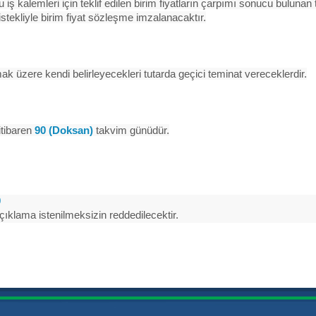
le bu iş kalemleri için teklif edilen birim fiyatların çarpımı sonucu buluna
istekliyle birim fiyat sözleşme imzalanacaktır.
mak üzere kendi belirleyecekleri tutarda geçici teminat vereceklerdir.
 itibaren
90 (Doksan)
takvim günüdür.
0
i açıklama istenilmeksizin reddedilecektir.