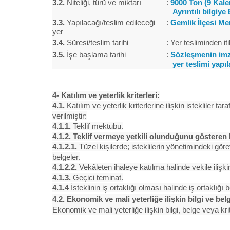
3.2.
Niteliği, türü ve miktarı
:
9000 Ton (9 Kale
Ayrıntılı bilgiy
3.3.
Yapılacağı/teslim edileceği
:
Gemlik İlçesi Me
yer
3.4.
Süresi/teslim tarihi
:
Yer tesliminden i
3.5.
İşe başlama tarihi
:
Sözleşmenin imza
yer teslimi yapıl
4- Katılım ve yeterlik kriterleri:
4.1.
Katılım ve yeterlik kriterlerine ilişkin istekliler t
verilmiştir:
4.1.1.
Teklif mektubu.
4.1.2. Teklif vermeye yetkili olunduğunu gösteren b
4.1.2.1.
Tüzel kişilerde; isteklilerin yönetimindeki görev
belgeler.
4.1.2.2.
Vekâleten ihaleye katılma halinde vekile ilişkin
4.1.3.
Geçici teminat.
4.1.4
İsteklinin iş ortaklığı olması halinde iş ortaklığ
4.2. Ekonomik ve mali yeterliğe ilişkin bilgi ve bel
Ekonomik ve mali yeterliğe ilişkin bilgi, belge veya krit