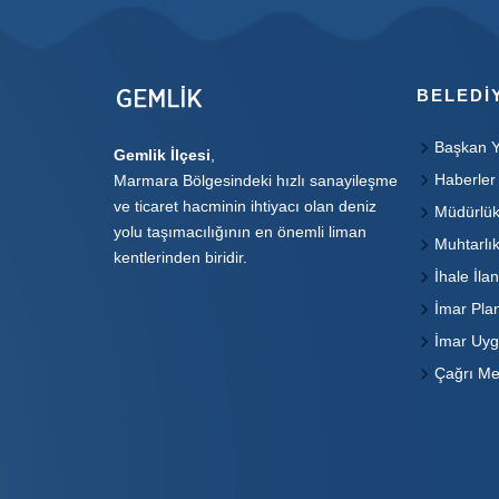
BELEDI
Başkan Y
Gemlik İlçesi
,
Haberler
Marmara Bölgesindeki hızlı sanayileşme
ve ticaret hacminin ihtiyacı olan deniz
Müdürlük
yolu taşımacılığının en önemli liman
Muhtarlık
kentlerinden biridir.
İhale İlan
İmar Plan
İmar Uyg
Çağrı Me