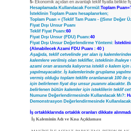
5-
Ekonomik açıdan en avantajlı teklif fiyatla birlikte f
Hesaplamada Kullanılacak Formül:
Toplam Puan=Te
İsteklinin Toplam Puanı hesaplanırken;
Toplam Puan = (Teklif Tam Puanı - (|Sınır Değer Üzer
Fiyat Dışı Unsur Puanı
Teklif Fiyat Puanı:
60
Fiyat Dışı Unsur (FDU) Puanı:
40
Fiyat Dışı Unsur Değerlendirme Yöntemi:
İsteklin
(Alınabilecek Azami FDU Puanı : 40 )
Aşağıda, teklif cetvelinde yer alan iş kalemlerinden
kalemlere verilmiş olan teklifler, isteklinin ihale
azami oran arasında kalıyorsa istekli o kalem için
yapılmayacaktır. İş kalemlerinde gruplama yapılmış 
vermiş olduğu toplam teklife oranlanarak 100 ile ç
için belirlenen fiyat dışı unsur puanını alacaktır
belirlenen bütün kalemler için isteklilerin teklif 
Numune Değerlendirmesinde Kullanılacak Mı?:
H
Demonstrasyon Değerlendirmesinde Kullanılacak
İş ortaklıklarında ortaklık oranları dikkate alınmad
İş Kaleminin Adı ve Kısa Açıklaması