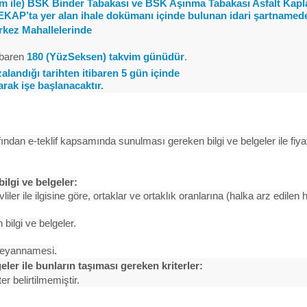
m ile) BSK Binder Tabakası ve BSK Aşınma Tabakası Asfalt Kapl
e EKAP’ta yer alan ihale dokümanı içinde bulunan idari şartnameden
rkez Mahallelerinde
tibaren
180 (YüzSeksen) takvim günüdür
.
landığı tarihten itibaren 5 gün içinde
arak işe başlanacaktır.
arafından e-teklif kapsamında sunulması gereken bilgi ve belgeler ile fiya
ilgi ve belgeler:
liler ile ilgisine göre, ortaklar ve ortaklık oranlarına (halka arz edilen h
 bilgi ve belgeler.
ı beyannamesi.
geler ile bunların taşıması gereken kriterler:
er belirtilmemiştir.