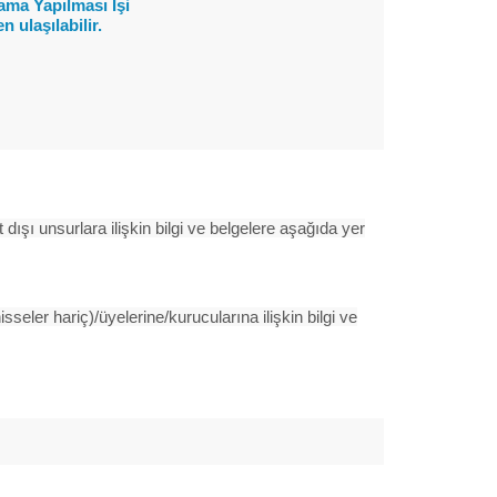
ama Yapılması İşi
 ulaşılabilir.
t dışı unsurlara ilişkin bilgi ve belgelere aşağıda yer
isseler hariç)/üyelerine/kurucularına ilişkin bilgi ve