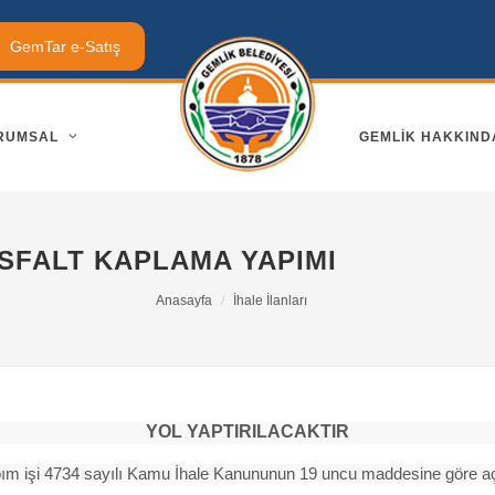
GemTar e-Satış
RUMSAL
GEMLIK HAKKIND
ASFALT KAPLAMA YAPIMI
Anasayfa
İhale İlanları
YOL YAPTIRILACAKTIR
m işi 4734 sayılı Kamu İhale Kanununun 19 uncu maddesine göre açık i