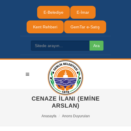
E-Belediye
E-İmar
Kent Rehberi
GemTar e-Satış
CENAZE İLANI (EMİNE
ARSLAN)
Anasayfa
Anons Duyuruları