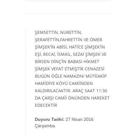
ŞEMSETTİN, NURETTİN,
ŞERAFETTİN,FAHRETTİN VE ÖMER
ŞİMŞEK’İN ABİSİ, HATİCE ŞİMŞEK’İN
EŞİ, RECAİ, İSMAİL, SEZAİ ŞİMŞEK VE
BİRSEN DİNÇ’İN BABASI HİKMET
ŞİMŞEK VEFAT ETMİŞTİR CENAZESİ
BUGÜN ÖĞLE NAMAZINI MÜTEAKİP
HAMİDİYE KÖYÜ CAMİİNDEN
KALDIRILACAKTIR. ARAÇ SAAT 11:30
DA ÇARŞI CAMİİ ÖNÜNDEN HAREKET
EDECEKTİR
Duyuru Tarihi:
27 Nisan 2016
Çarşamba