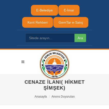
E-Belediye
E-İmar
Kent Rehberi
GemTar e-Satış
CENAZE İLANI( HİKMET
ŞİMŞEK)
Anasayfa
Anons Duyuruları