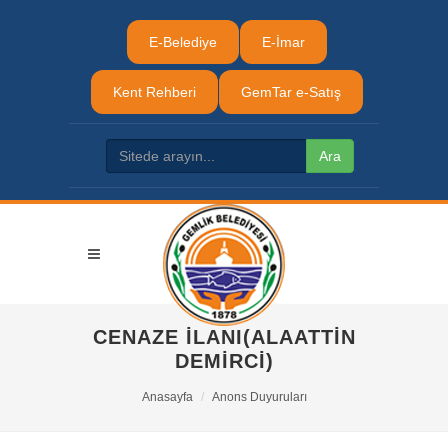
E-Belediye
E-İmar
Kent Rehberi
GemTar e-Satış
CENAZE İLANI(ALAATTİN
DEMİRCİ)
Anasayfa
Anons Duyuruları