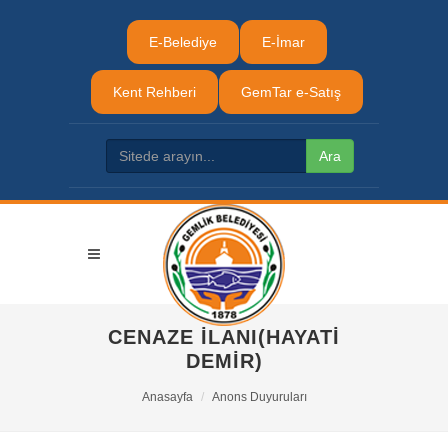
E-Belediye
E-İmar
Kent Rehberi
GemTar e-Satış
CENAZE İLANI(HAYATİ
DEMİR)
Anasayfa
Anons Duyuruları