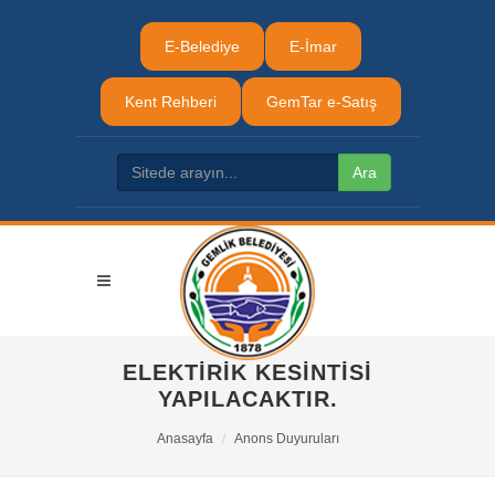
E-Belediye
E-İmar
Kent Rehberi
GemTar e-Satış
ELEKTİRİK KESİNTİSİ
YAPILACAKTIR.
Anasayfa
Anons Duyuruları