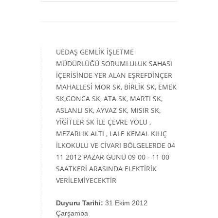
UEDAŞ GEMLİK İŞLETME
MÜDÜRLÜĞÜ SORUMLULUK SAHASI
İÇERİSİNDE YER ALAN EŞREFDİNÇER
MAHALLESİ MOR SK, BİRLİK SK, EMEK
SK,GONCA SK, ATA SK, MARTI SK,
ASLANLI SK, AYVAZ SK, MISIR SK,
YİĞİTLER SK İLE ÇEVRE YOLU ,
MEZARLIK ALTI , LALE KEMAL KILIÇ
İLKOKULU VE CİVARI BÖLGELERDE 04
11 2012 PAZAR GÜNÜ 09 00 - 11 00
SAATKERİ ARASINDA ELEKTİRİK
VERİLEMİYECEKTİR
Duyuru Tarihi:
31 Ekim 2012
Çarşamba