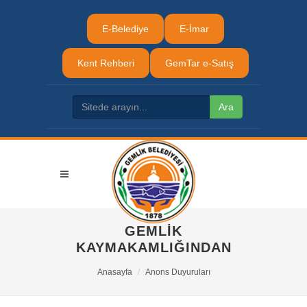
E-Belediye
E-İmar
Kent Rehberi
GemTar e-Satış
GEMLİK
KAYMAKAMLIĞINDAN
Anasayfa
Anons Duyuruları