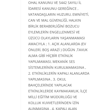
OHAL KANUNU VE 5442 SAYILI İL
İDARESİ KANUNU GEREĞİNCE ,
VATANDAŞLARIN HUZURU, EMNİYETİ,
CAN VE MAL GÜVENLİĞİ, HALKIN
BİRLİK BERABERLİĞİNİ BOZUCU
EYLEMLERİN ENGELLENMESİ VE
ÜZÜCÜ OLAYLARIN YAŞANMAMASI
AMACIYLA ; 1. AÇIK ALANLARDA (EV
ÖNLERİ, BOŞ ARAZİ ) DÜĞÜN ,TAVUK
ALMA GİBİ HİÇBİR ETKİNLİK
YAPILMAMASI, MEKANİK SES
SİSTEMLERİNİN KURULMAMASINA ,
2. ETKİNLİKLERİN KAPALI ALANLARDA
YAPILMASINA , 3. OKUL
BAHÇELERİNDE YAPILACAK
ETKİNLİKLERDE KAYMAKAMLIK, İLÇE
MİLLİ EĞİTİM MÜDÜRLÜĞÜ VE
KOLLUK KUVVETLERİNDEN İZİN
ALINMASINA , 4. KAPALI ALAN