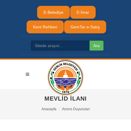
E-Belediye
E-İmar
Kent Rehberi
GemTar e-Satış
MEVLİD İLANI
Anasayfa
Anons Duyuruları