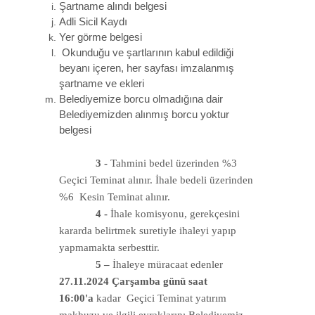
Şartname alındı belgesi
Adli Sicil Kaydı
Yer görme belgesi
Okunduğu ve şartlarının kabul edildiği
beyanı içeren, her sayfası imzalanmış
şartname ve ekleri
Belediyemize borcu olmadığına dair
Belediyemizden alınmış borcu yoktur
belgesi
3 -
Tahmini bedel üzerinden %3
Geçici Teminat alınır. İhale bedeli üzerinden
%6 Kesin Teminat alınır.
4 -
İhale komisyonu, gerekçesini
kararda belirtmek suretiyle ihaleyi yapıp
yapmamakta serbesttir.
5 –
İhaleye müracaat edenler
27.11.2024 Çarşamba günü saat
16:00'a
kadar
Geçici Teminat yatırım