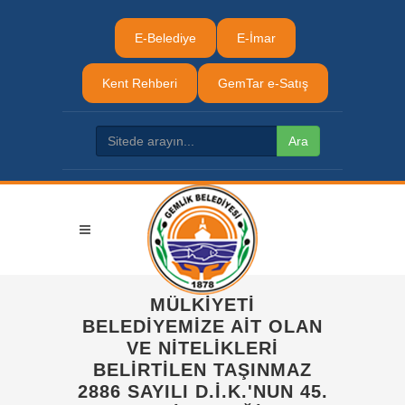
E-Belediye
E-İmar
Kent Rehberi
GemTar e-Satış
MÜLKIYETI
BELEDIYEMIZE AIT OLAN
VE NITELIKLERI
BELIRTILEN TAŞINMAZ
2886 SAYILI D.İ.K.'NUN 45.