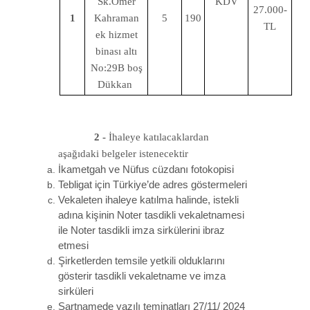
Sk.Ömer
KDV
27.000-
1
Kahraman
5
190
TL
ek hizmet
binası altı
No:29B boş
Dükkan
2 -
İhaleye katılacaklardan
aşağıdaki belgeler istenecektir
İkametgah ve Nüfus cüzdanı fotokopisi
Tebligat için Türkiye’de adres göstermeleri
Vekaleten ihaleye katılma halinde, istekli
adına kişinin Noter tasdikli vekaletnamesi
ile Noter tasdikli imza sirkülerini ibraz
etmesi
Şirketlerden temsile yetkili olduklarını
gösterir tasdikli vekaletname ve imza
sirküleri
Şartnamede yazılı teminatları 27/11/ 2024