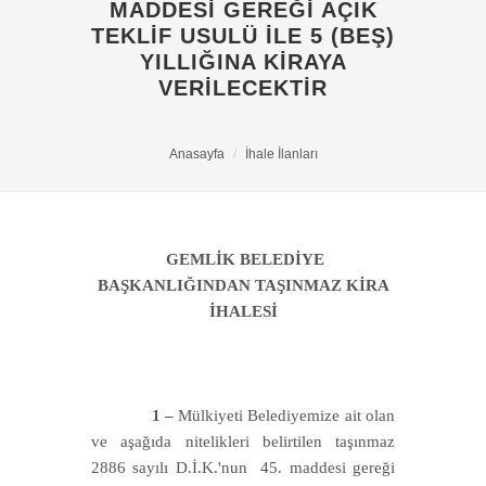
MADDESI GEREĞI AÇIK
TEKLIF USULÜ ILE 5 (BEŞ)
YILLIĞINA KIRAYA
VERILECEKTIR
Anasayfa
İhale İlanları
GEMLİK BELEDİYE
BAŞKANLIĞINDAN TAŞINMAZ KİRA
İHALESİ
1 –
Mülkiyeti Belediyemize ait olan
ve aşağıda nitelikleri belirtilen taşınmaz
2886 sayılı D.İ.K.'nun 45. maddesi gereği