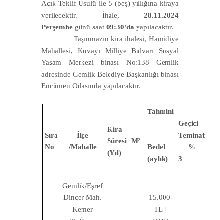
Açık Teklif Usulü ile 5 (beş) yıllığına kiraya
verilecektir. İhale,
28.11.2024
Perşembe
günü saat
09:30'da
yapılacaktır.
Taşınmazın kira ihalesi, Hamidiye
Mahallesi, Kuvayı Milliye Bulvarı Sosyal
Yaşam Merkezi binası No:138 Gemlik
adresinde Gemlik Belediye Başkanlığı binası
Encümen Odasında yapılacaktır.
Tahmini
Geçici
Kira
Sıra
İlçe
Teminat
Süresi
M²
No
/Mahalle
Bedel
%
(Yıl)
(aylık)
3
Gemlik/Eşref
Dinçer Mah.
15.000-
Kemer
TL +