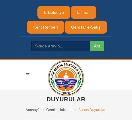
E-Belediye
E-İmar
Kent Rehberi
GemTar e-Satış
DUYURULAR
Anasayfa
Gemlik Hakkında
Anons Duyuruları