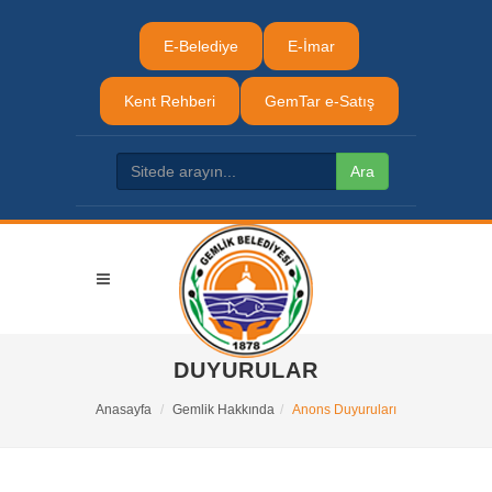
E-Belediye
E-İmar
Kent Rehberi
GemTar e-Satış
DUYURULAR
Anasayfa
Gemlik Hakkında
Anons Duyuruları